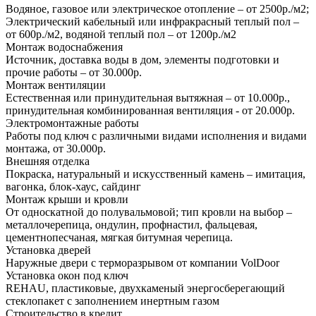
Водяное, газовое или электрическое отопление – от 2500р./м2;
Электрический кабельный или инфракрасный теплый пол –
от 600р./м2, водяной теплый пол – от 1200р./м2
Монтаж водоснабжения
Источник, доставка воды в дом, элементы подготовки и
прочие работы – от 30.000р.
Монтаж вентиляции
Естественная или принудительная вытяжная – от 10.000р.,
принудительная комбинированная вентиляция - от 20.000р.
Электромонтажные работы
Работы под ключ с различными видами исполнения и видами
монтажа, от 30.000р.
Внешняя отделка
Покраска, натуральный и искусственный камень – имитация,
вагонка, блок-хаус, сайдинг
Монтаж крыши и кровли
От односкатной до полувальмовой; тип кровли на выбор –
металлочерепица, ондулин, профнастил, фальцевая,
цементнопесчаная, мягкая битумная черепица.
Установка дверей
Наружные двери с терморазрывом от компании VolDoor
Установка окон под ключ
REHAU, пластиковые, двухкаменый энергосберегающий
стеклопакет с заполнением инертным газом
Строительство в кредит