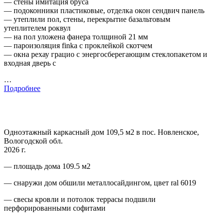
— стены имитация бруса
— подоконники пластиковые, отделка окон сендвич панель
— утеплили пол, стены, перекрытие базальтовым
утеплителем роквул
— на пол уложена фанера толщиной 21 мм
— пароизоляция finka с проклейкой скотчем
— окна рехау грацио с энергосберегающим стеклопакетом и
входная дверь с
…
Подробнее
Одноэтажный каркасный дом 109,5 м2 в пос. Новленское,
Вологодской обл.
2026 г.
— площадь дома 109.5 м2
— снаружи дом обшили металлосайдингом, цвет ral 6019
— свесы кровли и потолок террасы подшили
перфорированными софитами