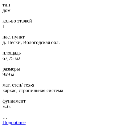
тип
дом
кол-во этажей
1
нас. пункт
д. Пески, Вологодская обл.
площадь
67,75 м2
размеры
9х9 м
мат. стен/ тех-я
каркас, стропильная система
фундамент
ж.б.
…
Подробнее