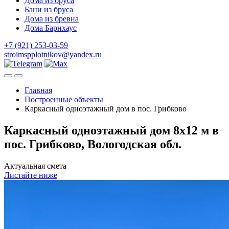
Дома из бруса
Бани из бруса
Дома из бревна
Дома Барнхаус
+7 (921) 253-03-59
stroimspplotnikov@yandex.ru
Главная
Построенные объекты
Каркасный одноэтажный дом в пос. Грибково
Каркасный одноэтажный дом 8х12 м в
пос. Грибково, Вологодская обл.
Актуальная смета
Листайте ниже