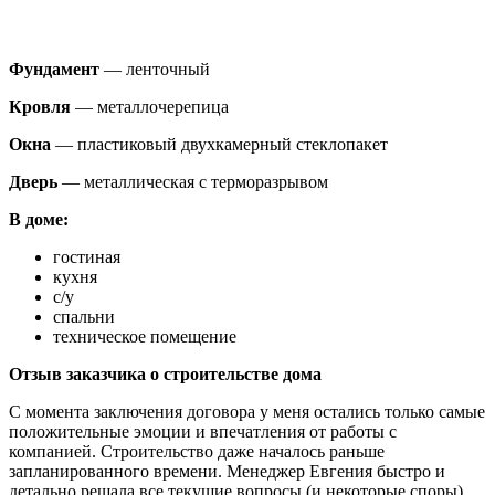
Фундамент
— ленточный
Кровля
— металлочерепица
Окна
— пластиковый двухкамерный стеклопакет
Дверь
— металлическая с терморазрывом
В доме:
гостиная
кухня
с/у
спальни
техническое помещение
Отзыв заказчика о строительстве дома
С момента заключения договора у меня остались только самые
положительные эмоции и впечатления от работы с
компанией. Строительство даже началось раньше
запланированного времени. Менеджер Евгения быстро и
детально решала все текущие вопросы (и некоторые споры),