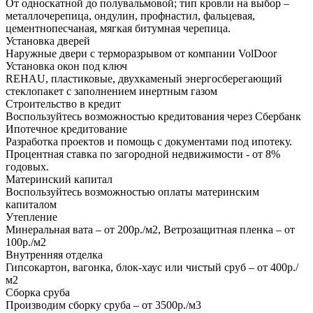
От односкатной до полувальмовой; тип кровли на выбор –
металлочерепица, ондулин, профнастил, фальцевая,
цементнопесчаная, мягкая битумная черепица.
Установка дверей
Наружные двери с терморазрывом от компании VolDoor
Установка окон под ключ
REHAU, пластиковые, двухкаменый энергосберегающий
стеклопакет с заполнением инертным газом
Строительство в кредит
Воспользуйтесь возможностью кредитования через Сбербанк
Ипотечное кредитование
Разработка проектов и помощь с документами под ипотеку.
Процентная ставка по загородной недвижимости - от 8%
годовых.
Материнский капитал
Воспользуйтесь возможностью оплаты материнским
капиталом
Утепление
Минеральная вата – от 200р./м2, Ветрозащитная пленка – от
100р./м2
Внутренняя отделка
Гипсокартон, вагонка, блок-хаус или чистый сруб – от 400р./
м2
Сборка сруба
Производим сборку сруба – от 3500р./м3