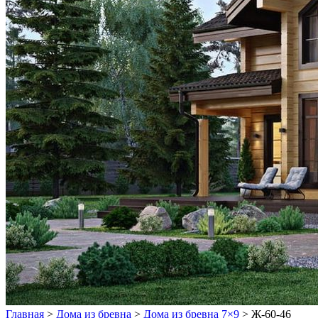
Главная
>
Дома из бревна
>
Дома из бревна 7×9
>
Ж-60-46