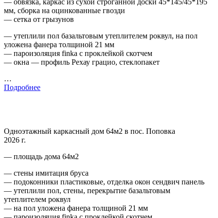
— обвязка, каркас из сухой строганной доски 45*145/45*195
мм, сборка на оцинкованные гвозди
— сетка от грызунов
— утеплили пол базальтовым утеплителем роквул, на пол
уложена фанера толщиной 21 мм
— пароизоляция finka с проклейкой скотчем
— окна — профиль Рехау грацио, стеклопакет
…
Подробнее
Одноэтажный каркасный дом 64м2 в пос. Поповка
2026 г.
— площадь дома 64м2
— стены имитация бруса
— подоконники пластиковые, отделка окон сендвич панель
— утеплили пол, стены, перекрытие базальтовым
утеплителем роквул
— на пол уложена фанера толщиной 21 мм
— пароизоляция finka с проклейкой скотчем