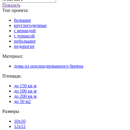
Показать
Тип проекта:
большие
круглогодичные
с верандой
с террасой
небольшие
недорогие
Материал:
дома из оцилиндрованного бревна
Площадь:
до 150 кв м
до 100 кв м
до 200 кв м
до 50 м2
Размеры
10x10
12x12