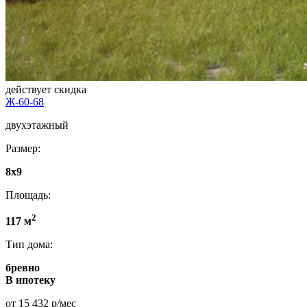
действует скидка
Ж-60-68
двухэтажный
Размер:
8x9
Площадь:
2
117 м
Тип дома:
бревно
В ипотеку
от 15 432 р/мес