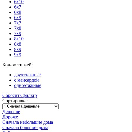
6x10
6x7
6x8
6x9
7x7
7x8
7x9
8x10
8x8
8x9
9x9
Кол-во этажей:
двухэтажные
с мансардой
одноэтажные
Сбросить фильтр
Сортировка:
Дешевле
Дороже
Сначала небольшие дома
Сначала большие дома