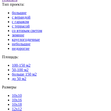
Тип проекта:
большие
с верандой
с гаражом
с террасой
со вторым светом
зимние
круглогодичные
небольшие
недорогие
Площадь:
100-150 м2
50-100 м2
больше 150 м2
до 50 м2
Размеры
10х10
10х16
10х18
12х12