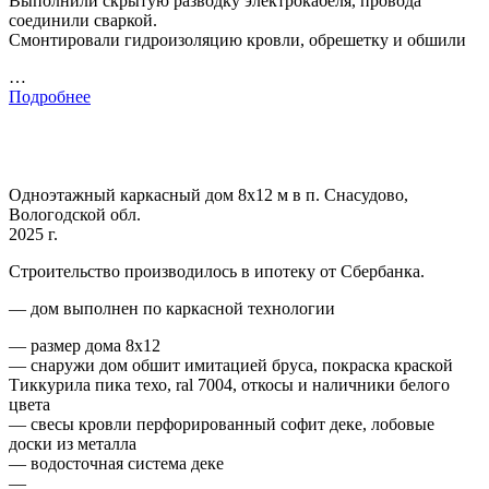
Выполнили скрытую разводку электрокабеля, провода
соединили сваркой.
Смонтировали гидроизоляцию кровли, обрешетку и обшили
…
Подробнее
Одноэтажный каркасный дом 8х12 м в п. Снасудово,
Вологодской обл.
2025 г.
Строительство производилось в ипотеку от Сбербанка.
— дом выполнен по каркасной технологии
— размер дома 8х12
— снаружи дом обшит имитацией бруса, покраска краской
Тиккурила пика техо, ral 7004, откосы и наличники белого
цвета
— свесы кровли перфорированный софит деке, лобовые
доски из металла
— водосточная система деке
—