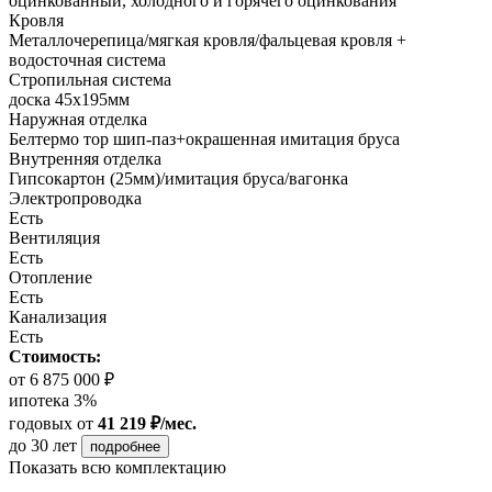
оцинкованный, холодного и горячего оцинкования
Кровля
Металлочерепица/мягкая кровля/фальцевая кровля +
водосточная система
Стропильная система
доска 45х195мм
Наружная отделка
Белтермо тор шип-паз+окрашенная имитация бруса
Внутренняя отделка
Гипсокартон (25мм)/имитация бруса/вагонка
Электропроводка
Есть
Вентиляция
Есть
Отопление
Есть
Канализация
Есть
Стоимость:
от 6 875 000 ₽
ипотека 3%
годовых
от
41 219 ₽/мес.
до 30 лет
подробнее
Показать всю комплектацию