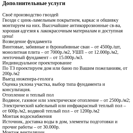
Дополнительные услуги
Своё производство гвоздей
Гвозди с цинк-ламельным покрытием, каркас и обшивку
монтируем на них. Высочайшие антикоррозионные св-ва,
хорошая адгезия к лакокрасочным материалам и доступная
цена!
Возведение фундамента
Винтовые, забивные и буронабивные сваи – от 4500р./шт,
монолитная плита – от 7000р./м2, УШП – от 12.000р./м2,
ленточный фундамент – от 15.000р./м3.
Индивидуальное проектирование
По ТЗ проектируем дом или баню по Вашим пожеланиям, от
200р./м2
Выезд инженера-геолога
Оценка уклона участка, выбор типа фундамента и
консультация.
Отопление и теплый пол
Водяное, газовое или электрическое отопление – от 2500р./м2;
Электрический кабельный или инфракрасный теплый пол –
от 600р./м2, водяной теплый пол – от 1200р./м2
Монтаж водоснабжения
Источник, доставка воды в дом, элементы подготовки и
прочие работы – от 30.000р.
Монтаж вентиляции