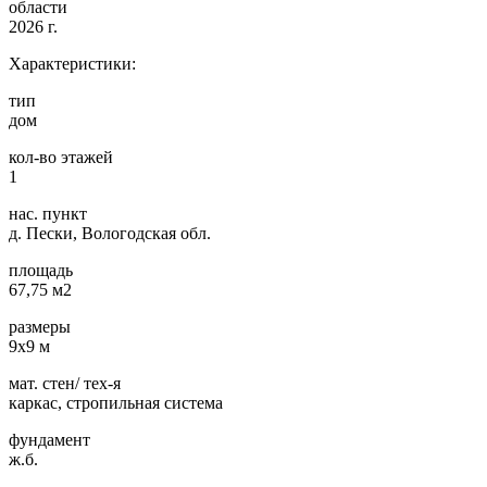
области
2026 г.
Характеристики:
тип
дом
кол-во этажей
1
нас. пункт
д. Пески, Вологодская обл.
площадь
67,75 м2
размеры
9х9 м
мат. стен/ тех-я
каркас, стропильная система
фундамент
ж.б.