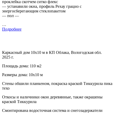
проклейка скотчем ситко флекс
— устанавили окна, профиль Рехау грацио с
энергосберегающим стеклопакетом
— пол —
…
Подробнее
Каркасный дом 10х10 м в КП Облака, Вологодская обл.
2025 г.
Площадь дома: 110 м2
Размеры дома: 10х10 м
Стены обшили планкеном, покраска краской Тиккурила пика
техо
Откосы и наличники окон деревянные, также окрашены
краской Тиккурила
Смонтирована водосточная система и снегозадержатели