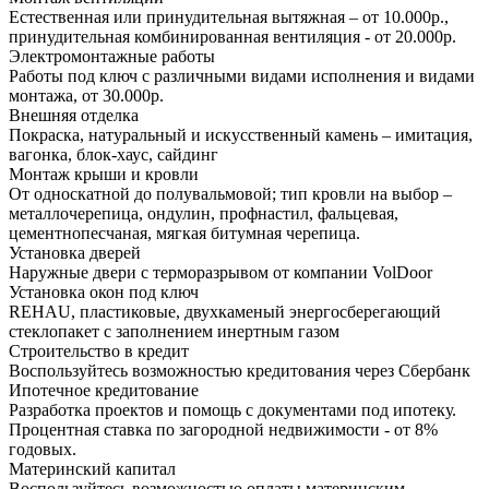
Естественная или принудительная вытяжная – от 10.000р.,
принудительная комбинированная вентиляция - от 20.000р.
Электромонтажные работы
Работы под ключ с различными видами исполнения и видами
монтажа, от 30.000р.
Внешняя отделка
Покраска, натуральный и искусственный камень – имитация,
вагонка, блок-хаус, сайдинг
Монтаж крыши и кровли
От односкатной до полувальмовой; тип кровли на выбор –
металлочерепица, ондулин, профнастил, фальцевая,
цементнопесчаная, мягкая битумная черепица.
Установка дверей
Наружные двери с терморазрывом от компании VolDoor
Установка окон под ключ
REHAU, пластиковые, двухкаменый энергосберегающий
стеклопакет с заполнением инертным газом
Строительство в кредит
Воспользуйтесь возможностью кредитования через Сбербанк
Ипотечное кредитование
Разработка проектов и помощь с документами под ипотеку.
Процентная ставка по загородной недвижимости - от 8%
годовых.
Материнский капитал
Воспользуйтесь возможностью оплаты материнским