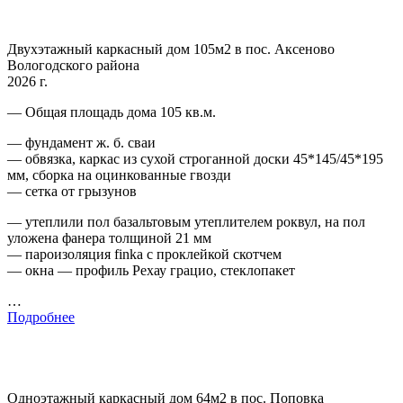
Двухэтажный каркасный дом 105м2 в пос. Аксеново
Вологодского района
2026 г.
— Общая площадь дома 105 кв.м.
— фундамент ж. б. сваи
— обвязка, каркас из сухой строганной доски 45*145/45*195
мм, сборка на оцинкованные гвозди
— сетка от грызунов
— утеплили пол базальтовым утеплителем роквул, на пол
уложена фанера толщиной 21 мм
— пароизоляция finka с проклейкой скотчем
— окна — профиль Рехау грацио, стеклопакет
…
Подробнее
Одноэтажный каркасный дом 64м2 в пос. Поповка