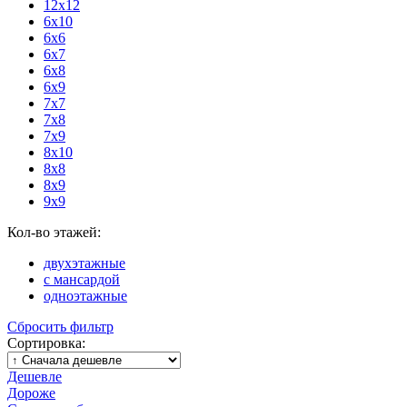
12x12
6x10
6x6
6x7
6x8
6x9
7x7
7x8
7x9
8x10
8x8
8x9
9x9
Кол-во этажей:
двухэтажные
с мансардой
одноэтажные
Сбросить фильтр
Сортировка:
Дешевле
Дороже