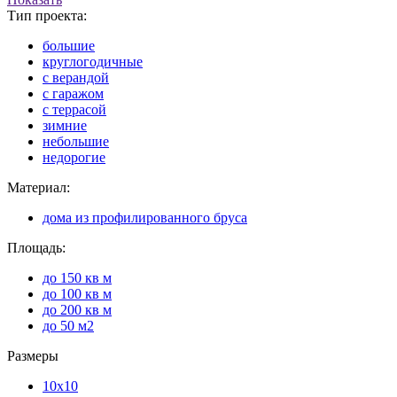
Тип проекта:
большие
круглогодичные
с верандой
с гаражом
с террасой
зимние
небольшие
недорогие
Материал:
дома из профилированного бруса
Площадь:
до 150 кв м
до 100 кв м
до 200 кв м
до 50 м2
Размеры
10x10