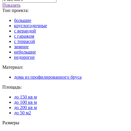
Показать
Тип проекта:
большие
круглогодичные
с верандой
с гаражом
с террасой
зимние
небольшие
недорогие
Материал:
дома из профилированного бруса
Площадь:
до 150 кв м
до 100 кв м
до 200 кв м
до 50 м2
Размеры