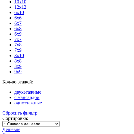
10x10
12x12
6x10
6x6
6x7
6x8
6x9
7x7
7x8
7x9
8x10
8x8
8x9
9x9
Кол-во этажей:
двухэтажные
с мансардой
одноэтажные
Сбросить фильтр
Сортировка:
Дешевле