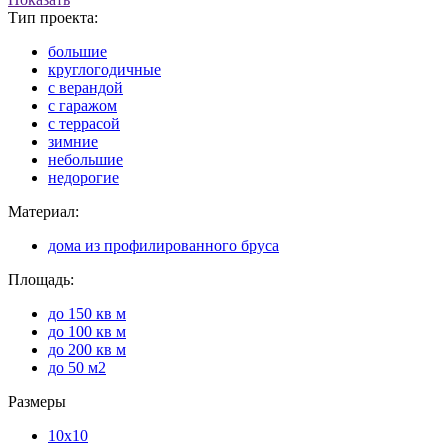
Тип проекта:
большие
круглогодичные
с верандой
с гаражом
с террасой
зимние
небольшие
недорогие
Материал:
дома из профилированного бруса
Площадь:
до 150 кв м
до 100 кв м
до 200 кв м
до 50 м2
Размеры
10x10