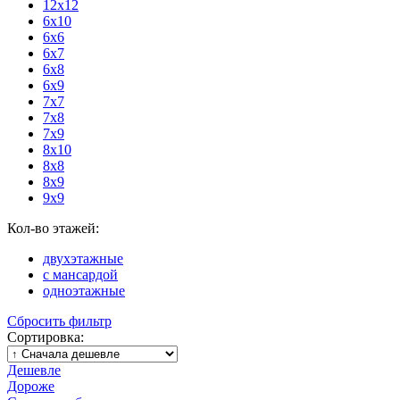
12x12
6x10
6x6
6x7
6x8
6x9
7x7
7x8
7x9
8x10
8x8
8x9
9x9
Кол-во этажей:
двухэтажные
с мансардой
одноэтажные
Сбросить фильтр
Сортировка:
Дешевле
Дороже