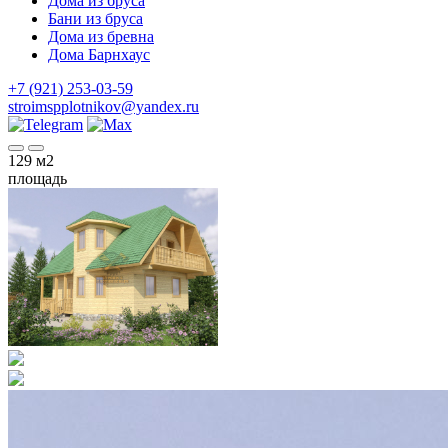
Дома из бруса
Бани из бруса
Дома из бревна
Дома Барнхаус
+7 (921) 253-03-59
stroimspplotnikov@yandex.ru
129
м2
площадь