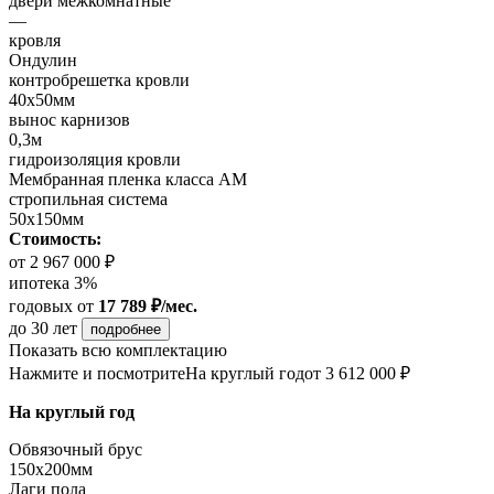
двери межкомнатные
—
кровля
Ондулин
контробрешетка кровли
40х50мм
вынос карнизов
0,3м
гидроизоляция кровли
Мембранная пленка класса АМ
стропильная система
50х150мм
Стоимость:
от 2 967 000 ₽
ипотека 3%
годовых
от
17 789 ₽/мес.
до 30 лет
подробнее
Показать всю комплектацию
Нажмите и посмотрите
На круглый год
от 3 612 000 ₽
На круглый год
Обвязочный брус
150х200мм
Лаги пола