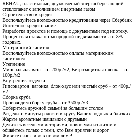
REHAU, пластиковые, двухкаменый энергосберегающий
стеклопакет с заполнением инертным газом
Строительство в кредит
Воспользуйтесь возможностью кредитования через Сбербанк
Ипотечное кредитование
Разработка проектов и помощь с документами под ипотеку.
Процентная ставка по загородной недвижимости - от 8%
годовых.
Материнский капитал
Воспользуйтесь возможностью оплаты материнским
капиталом
Утепление
Минеральная вата – от 200р./м2, Ветрозащитная пленка – от
100р./м2
Внутренняя отделка
Гипсокартон, вагонка, блок-хаус или чистый сруб – от 400р./
м2
Сборка сруба
Производим сборку сруба – от 3500р./м3
Соберитесь дружной семьей за большим столом
Разделите минуты радости в кругу Ваших родных и близких
Жарьте ароматные шашлыки с друзьями
Делитесь веселыми историями, новостями из жизни и
общайтесь только с теми, кто Вам приятен и дорог
Живите счастливо в новом доме!