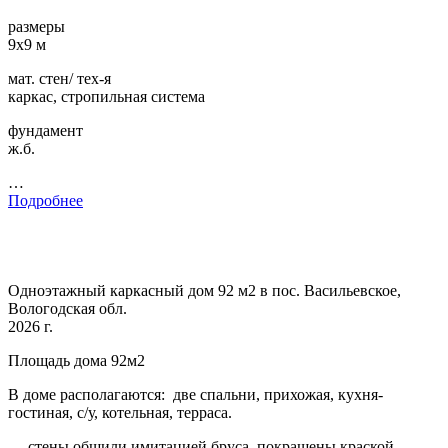
размеры
9х9 м
мат. стен/ тех-я
каркас, стропильная система
фундамент
ж.б.
…
Подробнее
Одноэтажный каркасный дом 92 м2 в пос. Васильевское,
Вологодская обл.
2026 г.
Площадь дома 92м2
В доме располагаются: две спальни, прихожая, кухня-
гостиная, с/у, котельная, терраса.
— стены обшили имитацией бруса, покрашены краской