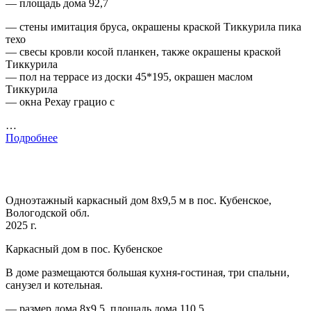
— площадь дома 92,7
— стены имитация бруса, окрашены краской Тиккурила пика
техо
— свесы кровли косой планкен, также окрашены краской
Тиккурила
— пол на террасе из доски 45*195, окрашен маслом
Тиккурила
— окна Рехау грацио с
…
Подробнее
Одноэтажный каркасный дом 8х9,5 м в пос. Кубенское,
Вологодской обл.
2025 г.
Каркасный дом в пос. Кубенское
В доме размещаются большая кухня-гостиная, три спальни,
санузел и котельная.
— размер дома 8х9,5, площадь дома 110,5