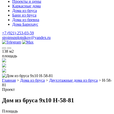
Проекты и цены
Каркасные дома
Дома из бруса
Бани из бруса
Дома из бревна
Дома Барнхаус
+7 (921) 253-03-59
stroimspplotnikov@yandex.ru
138
м2
площадь
Главная
>
Дома из бруса
>
Двухэтажные дома из бруса
>
Н-58-
81
Проект
Дом из бруса 9x10 Н-58-81
Площадь