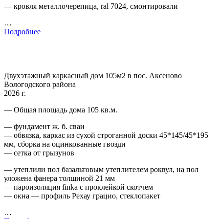
— кровля металлочерепица, ral 7024, смонтировали
…
Подробнее
Двухэтажный каркасный дом 105м2 в пос. Аксеново
Вологодского района
2026 г.
— Общая площадь дома 105 кв.м.
— фундамент ж. б. сваи
— обвязка, каркас из сухой строганной доски 45*145/45*195
мм, сборка на оцинкованные гвозди
— сетка от грызунов
— утеплили пол базальтовым утеплителем роквул, на пол
уложена фанера толщиной 21 мм
— пароизоляция finka с проклейкой скотчем
— окна — профиль Рехау грацио, стеклопакет
…