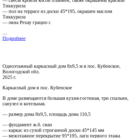
— свесы кровли косой планкен, также окрашены краской
Тиккурила
— пол на террасе из доски 45*195, окрашен маслом
Тиккурила
— окна Рехау грацио с
…
Подробнее
Одноэтажный каркасный дом 8х9,5 м в пос. Кубенское,
Вологодской обл.
2025 г.
Каркасный дом в пос. Кубенское
В доме размещаются большая кухня-гостиная, три спальни,
санузел и котельная.
— размер дома 8х9,5, площадь дома 110,5
— фундамент ж.б. сваи
— каркас из сухой строганной доски 45*145 мм
— межэтажное перекрытие 95*195, лаги первого этажа