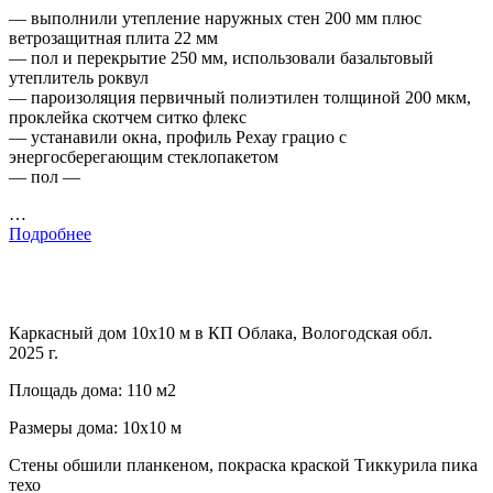
— выполнили утепление наружных стен 200 мм плюс
ветрозащитная плита 22 мм
— пол и перекрытие 250 мм, использовали базальтовый
утеплитель роквул
— пароизоляция первичный полиэтилен толщиной 200 мкм,
проклейка скотчем ситко флекс
— устанавили окна, профиль Рехау грацио с
энергосберегающим стеклопакетом
— пол —
…
Подробнее
Каркасный дом 10х10 м в КП Облака, Вологодская обл.
2025 г.
Площадь дома: 110 м2
Размеры дома: 10х10 м
Стены обшили планкеном, покраска краской Тиккурила пика
техо