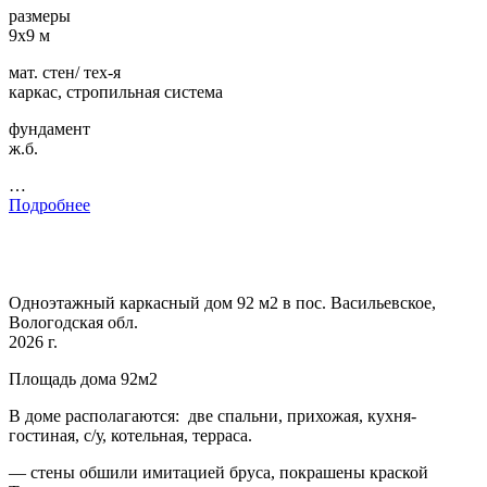
размеры
9х9 м
мат. стен/ тех-я
каркас, стропильная система
фундамент
ж.б.
…
Подробнее
Одноэтажный каркасный дом 92 м2 в пос. Васильевское,
Вологодская обл.
2026 г.
Площадь дома 92м2
В доме располагаются: две спальни, прихожая, кухня-
гостиная, с/у, котельная, терраса.
— стены обшили имитацией бруса, покрашены краской