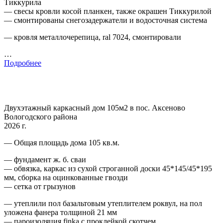
Тиккурила
— свесы кровли косой планкен, также окрашен Тиккурилой
— смонтированы снегозадержатели и водосточная система
— кровля металлочерепица, ral 7024, смонтировали
…
Подробнее
Двухэтажный каркасный дом 105м2 в пос. Аксеново
Вологодского района
2026 г.
— Общая площадь дома 105 кв.м.
— фундамент ж. б. сваи
— обвязка, каркас из сухой строганной доски 45*145/45*195
мм, сборка на оцинкованные гвозди
— сетка от грызунов
— утеплили пол базальтовым утеплителем роквул, на пол
уложена фанера толщиной 21 мм
— пароизоляция finka с проклейкой скотчем