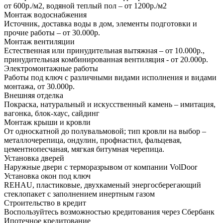
от 600р./м2, водяной теплый пол – от 1200р./м2
Монтаж водоснабжения
Источник, доставка воды в дом, элементы подготовки и
прочие работы – от 30.000р.
Монтаж вентиляции
Естественная или принудительная вытяжная – от 10.000р.,
принудительная комбинированная вентиляция - от 20.000р.
Электромонтажные работы
Работы под ключ с различными видами исполнения и видами
монтажа, от 30.000р.
Внешняя отделка
Покраска, натуральный и искусственный камень – имитация,
вагонка, блок-хаус, сайдинг
Монтаж крыши и кровли
От односкатной до полувальмовой; тип кровли на выбор –
металлочерепица, ондулин, профнастил, фальцевая,
цементнопесчаная, мягкая битумная черепица.
Установка дверей
Наружные двери с терморазрывом от компании VolDoor
Установка окон под ключ
REHAU, пластиковые, двухкаменый энергосберегающий
стеклопакет с заполнением инертным газом
Строительство в кредит
Воспользуйтесь возможностью кредитования через Сбербанк
Ипотечное кредитование