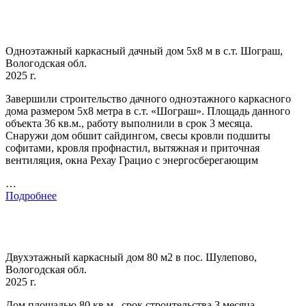
Одноэтажный каркасный дачный дом 5х8 м в с.т. Шограш,
Вологодская обл.
2025 г.
Завершили строительство дачного одноэтажного каркасного
дома размером 5х8 метра в с.т. «Шограш». Площадь данного
объекта 36 кв.м., работу выполнили в срок 3 месяца.
Снаружи дом обшит сайдингом, свесы кровли подшиты
софитами, кровля профнастил, вытяжная и приточная
вентиляция, окна Рехау Грацио с энергосберегающим
…
Подробнее
Двухэтажный каркасный дом 80 м2 в пос. Шулепово,
Вологодская обл.
2025 г.
Дом площадью 80 кв.м., срок строительства 3 месяца.