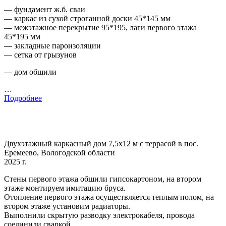
— фундамент ж.б. сваи
— каркас из сухой строганной доски 45*145 мм
— межэтажное перекрытие 95*195, лаги первого этажа
45*195 мм
— закладные пароизоляции
— сетка от грызунов
— дом обшили
…
Подробнее
Двухэтажный каркасный дом 7,5х12 м с террасой в пос.
Еремеево, Вологодской области
2025 г.
Стены первого этажа обшили гипсокартоном, на втором
этаже монтируем имитацию бруса.
Отопление первого этажа осуществляется теплым полом, на
втором этаже установим радиаторы.
Выполнили скрытую разводку электрокабеля, провода
соединили сваркой.