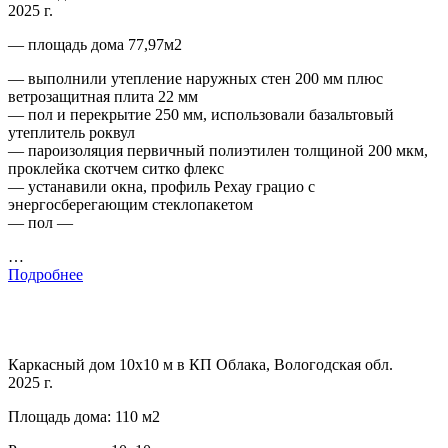
2025 г.
— площадь дома 77,97м2
— выполнили утепление наружных стен 200 мм плюс
ветрозащитная плита 22 мм
— пол и перекрытие 250 мм, использовали базальтовый
утеплитель роквул
— пароизоляция первичный полиэтилен толщиной 200 мкм,
проклейка скотчем ситко флекс
— устанавили окна, профиль Рехау грацио с
энергосберегающим стеклопакетом
— пол —
…
Подробнее
Каркасный дом 10х10 м в КП Облака, Вологодская обл.
2025 г.
Площадь дома: 110 м2