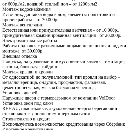
от 600р./м2, водяной теплый пол – от 1200р./м2
Монтаж водоснабжения
Источник, доставка воды в дом, элементы подготовки и
прочие работы – от 30.000р.
Монтаж вентиляции
Естественная или принудительная вытяжная – от 10.000р.,
принудительная комбинированная вентиляция - от 20.000р.
Электромонтажные работы
Работы под ключ с различными видами исполнения и видами
монтажа, от 30.000р.
Внешняя отделка
Покраска, натуральный и искусственный камень – имитация,
вагонка, блок-хаус, сайдинг
Монтаж крыши и кровли
От односкатной до полувальмовой; тип кровли на выбор –
металлочерепица, ондулин, профнастил, фальцевая,
цементнопесчаная, мягкая битумная черепица.
Установка дверей
Наружные двери с терморазрывом от компании VolDoor
Установка окон под ключ
REHAU, пластиковые, двухкаменый энергосберегающий
стеклопакет с заполнением инертным газом
Строительство в кредит
Воспользуйтесь возможностью кредитования через Сбербанк
Ипотечное кредитование