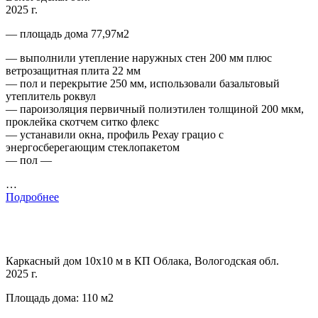
2025 г.
— площадь дома 77,97м2
— выполнили утепление наружных стен 200 мм плюс
ветрозащитная плита 22 мм
— пол и перекрытие 250 мм, использовали базальтовый
утеплитель роквул
— пароизоляция первичный полиэтилен толщиной 200 мкм,
проклейка скотчем ситко флекс
— устанавили окна, профиль Рехау грацио с
энергосберегающим стеклопакетом
— пол —
…
Подробнее
Каркасный дом 10х10 м в КП Облака, Вологодская обл.
2025 г.
Площадь дома: 110 м2