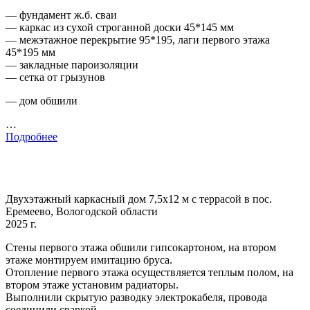
— фундамент ж.б. сваи
— каркас из сухой строганной доски 45*145 мм
— межэтажное перекрытие 95*195, лаги первого этажа
45*195 мм
— закладные пароизоляции
— сетка от грызунов
— дом обшили
…
Подробнее
Двухэтажный каркасный дом 7,5х12 м с террасой в пос.
Еремеево, Вологодской области
2025 г.
Стены первого этажа обшили гипсокартоном, на втором
этаже монтируем имитацию бруса.
Отопление первого этажа осуществляется теплым полом, на
втором этаже установим радиаторы.
Выполнили скрытую разводку электрокабеля, провода
соединили сваркой.