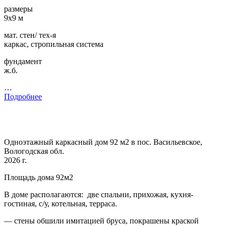
размеры
9х9 м
мат. стен/ тех-я
каркас, стропильная система
фундамент
ж.б.
…
Подробнее
Одноэтажный каркасный дом 92 м2 в пос. Васильевское,
Вологодская обл.
2026 г.
Площадь дома 92м2
В доме располагаются: две спальни, прихожая, кухня-
гостиная, с/у, котельная, терраса.
— стены обшили имитацией бруса, покрашены краской