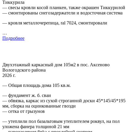
Тиккурила
— свесы кровли косой планкен, также окрашен Тиккурилой
— смонтированы снегозадержатели и водосточная система
— кровля металлочерепица, ral 7024, смонтировали
…
Подробнее
Двухэтажный каркасный дом 105м2 в пос. Аксеново
Вологодского района
2026 г.
— Общая площадь дома 105 кв.м.
— фундамент ж. б. сваи
— обвязка, каркас из сухой строганной доски 45*145/45*195
мм, сборка на оцинкованные гвозди
— сетка от грызунов
— утеплили пол базальтовым утеплителем роквул, на пол
уложена фанера толщиной 21 мм
— пароизоляция finka с проклейкой скотчем