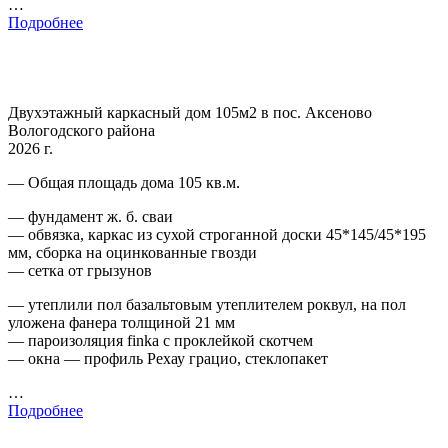
…
Подробнее
Двухэтажный каркасный дом 105м2 в пос. Аксеново
Вологодского района
2026 г.
— Общая площадь дома 105 кв.м.
— фундамент ж. б. сваи
— обвязка, каркас из сухой строганной доски 45*145/45*195
мм, сборка на оцинкованные гвозди
— сетка от грызунов
— утеплили пол базальтовым утеплителем роквул, на пол
уложена фанера толщиной 21 мм
— пароизоляция finka с проклейкой скотчем
— окна — профиль Рехау грацио, стеклопакет
…
Подробнее