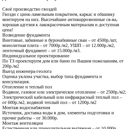
Своё производство гвоздей
Гвозди с цинк-ламельным покрытием, каркас и обшивку
монтируем на них. Высочайшие антикоррозионные св-ва,
хорошая адгезия к лакокрасочным материалам и доступная
цена!
Возведение фундамента
Винтовые, забивные и буронабивные сваи – от 4500р./шт,
монолитная плита – от 7000р./м2, УШП – от 12.000р./м2,
ленточный фундамент – от 15.000р./м3.
Индивидуальное проектирование
По ТЗ проектируем дом или баню по Вашим пожеланиям, от
200р./м2
Выезд инженера-геолога
Оценка уклона участка, выбор типа фундамента и
консультация.
Отопление и теплый пол
Водяное, газовое или электрическое отопление – от 2500р./м2;
Электрический кабельный или инфракрасный теплый пол –
от 600р./м2, водяной теплый пол – от 1200р./м2
Монтаж водоснабжения
Источник, доставка воды в дом, элементы подготовки и
прочие работы – от 30.000р.
Монтаж вентиляции
Естественная или принудительная вытяжная – от 10.000р.,