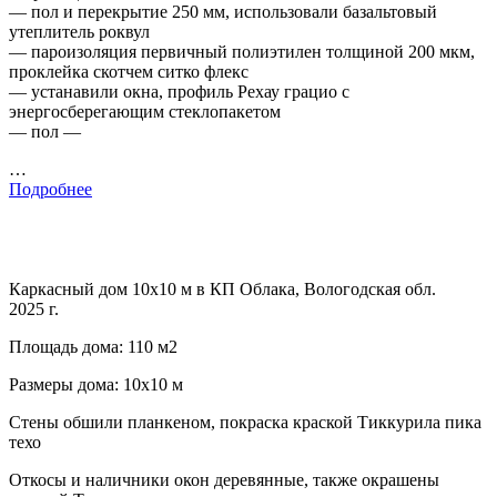
— пол и перекрытие 250 мм, использовали базальтовый
утеплитель роквул
— пароизоляция первичный полиэтилен толщиной 200 мкм,
проклейка скотчем ситко флекс
— устанавили окна, профиль Рехау грацио с
энергосберегающим стеклопакетом
— пол —
…
Подробнее
Каркасный дом 10х10 м в КП Облака, Вологодская обл.
2025 г.
Площадь дома: 110 м2
Размеры дома: 10х10 м
Стены обшили планкеном, покраска краской Тиккурила пика
техо
Откосы и наличники окон деревянные, также окрашены