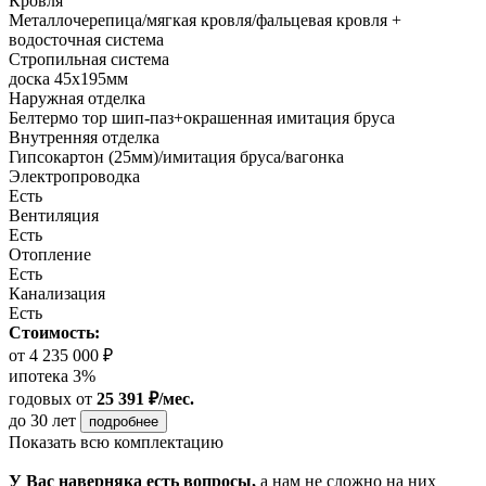
Кровля
Металлочерепица/мягкая кровля/фальцевая кровля +
водосточная система
Стропильная система
доска 45х195мм
Наружная отделка
Белтермо тор шип-паз+окрашенная имитация бруса
Внутренняя отделка
Гипсокартон (25мм)/имитация бруса/вагонка
Электропроводка
Есть
Вентиляция
Есть
Отопление
Есть
Канализация
Есть
Стоимость:
от 4 235 000 ₽
ипотека 3%
годовых
от
25 391 ₽/мес.
до 30 лет
подробнее
Показать всю комплектацию
У Вас наверняка есть вопросы,
а нам не сложно на них