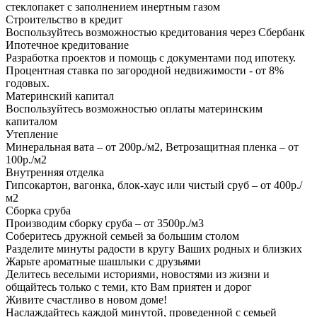
стеклопакет с заполнением инертным газом
Строительство в кредит
Воспользуйтесь возможностью кредитования через Сбербанк
Ипотечное кредитование
Разработка проектов и помощь с документами под ипотеку.
Процентная ставка по загородной недвижимости - от 8%
годовых.
Материнский капитал
Воспользуйтесь возможностью оплаты материнским
капиталом
Утепление
Минеральная вата – от 200р./м2, Ветрозащитная пленка – от
100р./м2
Внутренняя отделка
Гипсокартон, вагонка, блок-хаус или чистый сруб – от 400р./
м2
Сборка сруба
Производим сборку сруба – от 3500р./м3
Соберитесь дружной семьей за большим столом
Разделите минуты радости в кругу Ваших родных и близких
Жарьте ароматные шашлыки с друзьями
Делитесь веселыми историями, новостями из жизни и
общайтесь только с теми, кто Вам приятен и дорог
Живите счастливо в новом доме!
Наслаждайтесь каждой минутой, проведенной с семьей