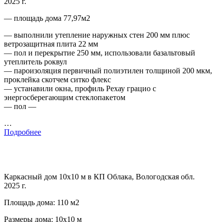
2025 г.
— площадь дома 77,97м2
— выполнили утепление наружных стен 200 мм плюс
ветрозащитная плита 22 мм
— пол и перекрытие 250 мм, использовали базальтовый
утеплитель роквул
— пароизоляция первичный полиэтилен толщиной 200 мкм,
проклейка скотчем ситко флекс
— устанавили окна, профиль Рехау грацио с
энергосберегающим стеклопакетом
— пол —
…
Подробнее
Каркасный дом 10х10 м в КП Облака, Вологодская обл.
2025 г.
Площадь дома: 110 м2
Размеры дома: 10х10 м