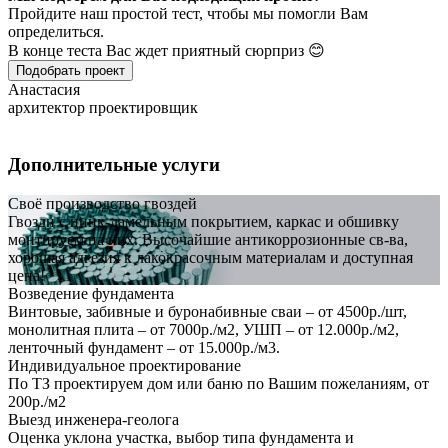
Пройдите наш простой тест, чтобы мы помогли Вам
определиться.
В конце теста Вас ждет приятный сюрприз 😊
Подобрать проект
Анастасия
архитектор проектировщик
Дополнительные услуги
Своё производство гвоздей
Гвозди с цинк-ламельным покрытием, каркас и обшивку
монтируем на них. Высочайшие антикоррозионные св-ва,
хорошая адгезия к лакокрасочным материалам и доступная
цена!
Возведение фундамента
Винтовые, забивные и буронабивные сваи – от 4500р./шт,
монолитная плита – от 7000р./м2, УШП – от 12.000р./м2,
ленточный фундамент – от 15.000р./м3.
Индивидуальное проектирование
По ТЗ проектируем дом или баню по Вашим пожеланиям, от
200р./м2
Выезд инженера-геолога
Оценка уклона участка, выбор типа фундамента и