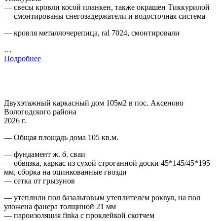
— свесы кровли косой планкен, также окрашен Тиккурилой
— смонтированы снегозадержатели и водосточная система
— кровля металлочерепица, ral 7024, смонтировали
…
Подробнее
Двухэтажный каркасный дом 105м2 в пос. Аксеново
Вологодского района
2026 г.
— Общая площадь дома 105 кв.м.
— фундамент ж. б. сваи
— обвязка, каркас из сухой строганной доски 45*145/45*195
мм, сборка на оцинкованные гвозди
— сетка от грызунов
— утеплили пол базальтовым утеплителем роквул, на пол
уложена фанера толщиной 21 мм
— пароизоляция finka с проклейкой скотчем