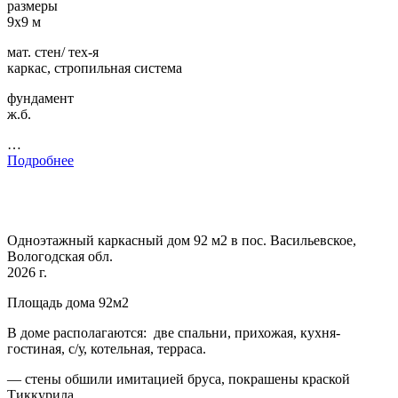
размеры
9х9 м
мат. стен/ тех-я
каркас, стропильная система
фундамент
ж.б.
…
Подробнее
Одноэтажный каркасный дом 92 м2 в пос. Васильевское,
Вологодская обл.
2026 г.
Площадь дома 92м2
В доме располагаются: две спальни, прихожая, кухня-
гостиная, с/у, котельная, терраса.
— стены обшили имитацией бруса, покрашены краской
Тиккурила