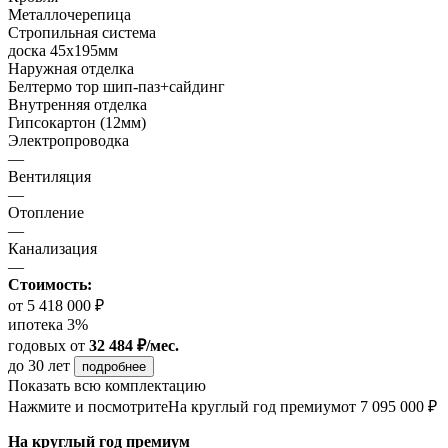
Металлочерепица
Стропильная система
доска 45х195мм
Наружная отделка
Белтермо тор шип-паз+сайдинг
Внутренняя отделка
Гипсокартон (12мм)
Электропроводка
—
Вентиляция
—
Отопление
—
Канализация
—
Стоимость:
от 5 418 000 ₽
ипотека 3%
годовых
от
32 484 ₽/мес.
до 30 лет
подробнее
Показать всю комплектацию
Нажмите и посмотрите
На круглый год премиум
от 7 095 000 ₽
На круглый год премиум