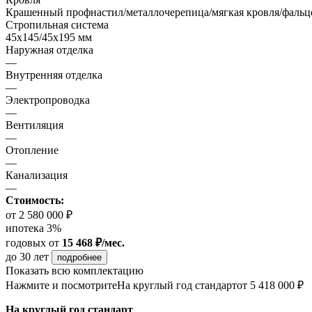
Крашенный профнастил/металлочерепица/мягкая кровля/фальц
Стропильная система
45х145/45х195 мм
Наружная отделка
—
Внутренняя отделка
—
Электропроводка
—
Вентиляция
—
Отопление
—
Канализация
—
Стоимость:
от 2 580 000 ₽
ипотека 3%
годовых
от
15 468 ₽/мес.
до 30 лет
подробнее
Показать всю комплектацию
Нажмите и посмотрите
На круглый год стандарт
от 5 418 000 ₽
На круглый год стандарт