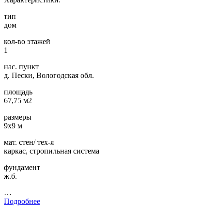
тип
дом
кол-во этажей
1
нас. пункт
д. Пески, Вологодская обл.
площадь
67,75 м2
размеры
9х9 м
мат. стен/ тех-я
каркас, стропильная система
фундамент
ж.б.
…
Подробнее