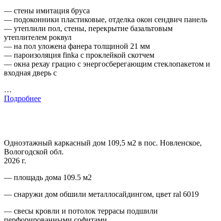
— стены имитация бруса
— подоконники пластиковые, отделка окон сендвич панель
— утеплили пол, стены, перекрытие базальтовым
утеплителем роквул
— на пол уложена фанера толщиной 21 мм
— пароизоляция finka с проклейкой скотчем
— окна рехау грацио с энергосберегающим стеклопакетом и
входная дверь с
…
Подробнее
Одноэтажный каркасный дом 109,5 м2 в пос. Новленское,
Вологодской обл.
2026 г.
— площадь дома 109.5 м2
— снаружи дом обшили металлосайдингом, цвет ral 6019
— свесы кровли и потолок террасы подшили
перфорированными софитами