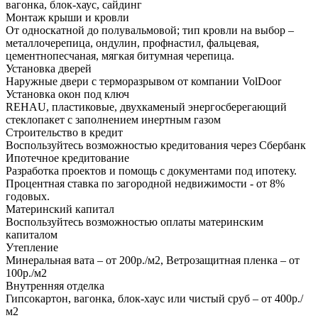
вагонка, блок-хаус, сайдинг
Монтаж крыши и кровли
От односкатной до полувальмовой; тип кровли на выбор –
металлочерепица, ондулин, профнастил, фальцевая,
цементнопесчаная, мягкая битумная черепица.
Установка дверей
Наружные двери с терморазрывом от компании VolDoor
Установка окон под ключ
REHAU, пластиковые, двухкаменый энергосберегающий
стеклопакет с заполнением инертным газом
Строительство в кредит
Воспользуйтесь возможностью кредитования через Сбербанк
Ипотечное кредитование
Разработка проектов и помощь с документами под ипотеку.
Процентная ставка по загородной недвижимости - от 8%
годовых.
Материнский капитал
Воспользуйтесь возможностью оплаты материнским
капиталом
Утепление
Минеральная вата – от 200р./м2, Ветрозащитная пленка – от
100р./м2
Внутренняя отделка
Гипсокартон, вагонка, блок-хаус или чистый сруб – от 400р./
м2