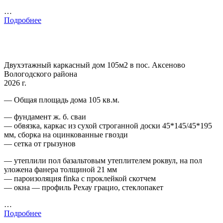
…
Подробнее
Двухэтажный каркасный дом 105м2 в пос. Аксеново
Вологодского района
2026 г.
— Общая площадь дома 105 кв.м.
— фундамент ж. б. сваи
— обвязка, каркас из сухой строганной доски 45*145/45*195
мм, сборка на оцинкованные гвозди
— сетка от грызунов
— утеплили пол базальтовым утеплителем роквул, на пол
уложена фанера толщиной 21 мм
— пароизоляция finka с проклейкой скотчем
— окна — профиль Рехау грацио, стеклопакет
…
Подробнее