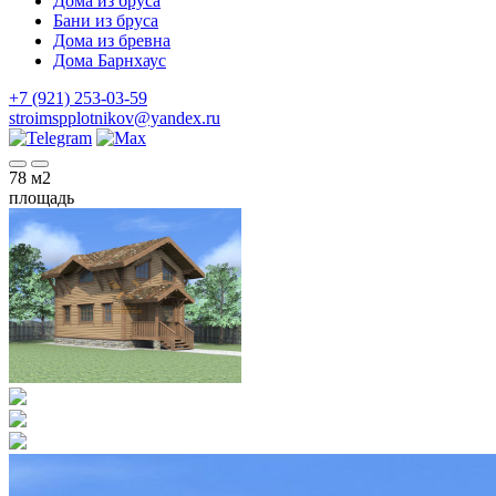
Дома из бруса
Бани из бруса
Дома из бревна
Дома Барнхаус
+7 (921) 253-03-59
stroimspplotnikov@yandex.ru
78
м2
площадь