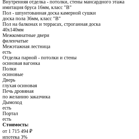
Внутренняя отделка - потолки, стены мансардного этажа
имитация бруса 16мм, класс "В"
Пол - шпунтованная доска камерной сушки
доска пола 36мм, класс "B"
Пол на балконах и террасах, строганная доска
40x140мм
Межкомнатные двери
филенчатые
Межэтажная лестница
есть
Отделка парной - потолки и стены
осиновая вагонка
Полки
осиновые
Дверь
глухая осиновая
Печь дровяная
по желанию заказчика
Дымоход
есть
Портал
есть
Стоимость:
от 1 715 494 ₽
ипотека 3%