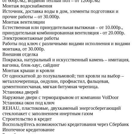
от 600р./м2, водяной теплый пол – от 1200р./м2
Монтаж водоснабжения
Источник, доставка воды в дом, элементы подготовки и
прочие работы – от 30.000р.
Монтаж вентиляции
Естественная или принудительная вытяжная – от 10.000р.,
принудительная комбинированная вентиляция - от 20.000р.
Электромонтажные работы
Работы под ключ с различными видами исполнения и видами
монтажа, от 30.000р.
Внешняя отделка
Покраска, натуральный и искусственный камень – имитация,
вагонка, блок-хаус, сайдинг
Монтаж крыши и кровли
От односкатной до полувальмовой; тип кровли на выбор –
металлочерепица, ондулин, профнастил, фальцевая,
цементнопесчаная, мягкая битумная черепица.
Установка дверей
Наружные двери с терморазрывом от компании VolDoor
Установка окон под ключ
REHAU, пластиковые, двухкаменый энергосберегающий
стеклопакет с заполнением инертным газом
Строительство в кредит
Воспользуйтесь возможностью кредитования через Сбербанк
Ипотечное кредитование