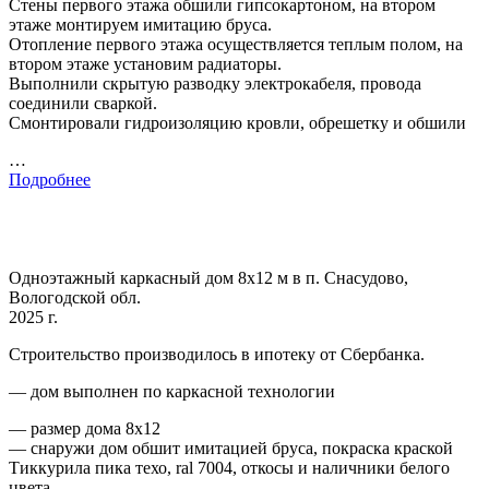
Стены первого этажа обшили гипсокартоном, на втором
этаже монтируем имитацию бруса.
Отопление первого этажа осуществляется теплым полом, на
втором этаже установим радиаторы.
Выполнили скрытую разводку электрокабеля, провода
соединили сваркой.
Смонтировали гидроизоляцию кровли, обрешетку и обшили
…
Подробнее
Одноэтажный каркасный дом 8х12 м в п. Снасудово,
Вологодской обл.
2025 г.
Строительство производилось в ипотеку от Сбербанка.
— дом выполнен по каркасной технологии
— размер дома 8х12
— снаружи дом обшит имитацией бруса, покраска краской
Тиккурила пика техо, ral 7004, откосы и наличники белого
цвета