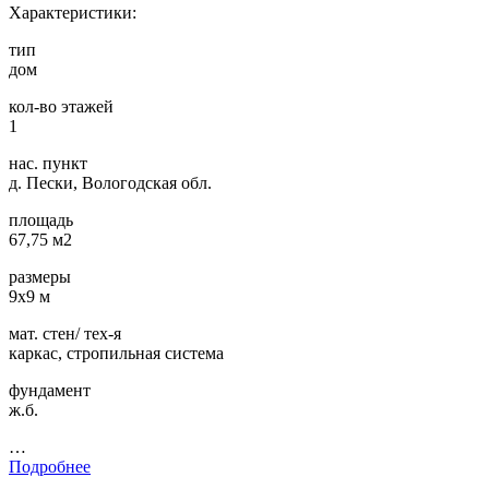
Характеристики:
тип
дом
кол-во этажей
1
нас. пункт
д. Пески, Вологодская обл.
площадь
67,75 м2
размеры
9х9 м
мат. стен/ тех-я
каркас, стропильная система
фундамент
ж.б.
…
Подробнее