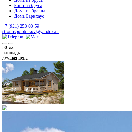
Дома из бруса
Бани из бруса
Дома из бревна
Дома Барнхаус
+7 (921) 253-03-59
stroimspplotnikov@yandex.ru
50
м2
площадь
лучшая цена