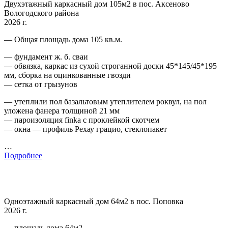
Двухэтажный каркасный дом 105м2 в пос. Аксеново
Вологодского района
2026 г.
— Общая площадь дома 105 кв.м.
— фундамент ж. б. сваи
— обвязка, каркас из сухой строганной доски 45*145/45*195
мм, сборка на оцинкованные гвозди
— сетка от грызунов
— утеплили пол базальтовым утеплителем роквул, на пол
уложена фанера толщиной 21 мм
— пароизоляция finka с проклейкой скотчем
— окна — профиль Рехау грацио, стеклопакет
…
Подробнее
Одноэтажный каркасный дом 64м2 в пос. Поповка
2026 г.
— площадь дома 64м2