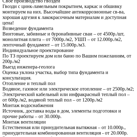
Своё производство гвоздей
Гвозди с цинк-ламельным покрытием, каркас и обшивку
монтируем на них. Высочайшие антикоррозионные св-ва,
хорошая адгезия к лакокрасочным материалам и доступная
цена!
Возведение фундамента
Винтовые, забивные и буронабивные сваи – от 4500р./шт,
монолитная плита – от 7000р./м2, УШП – от 12.000р./м2,
ленточный фундамент – от 15.000р./м3.
Индивидуальное проектирование
По ТЗ проектируем дом или баню по Вашим пожеланиям, от
200р./м2
Выезд инженера-геолога
Оценка уклона участка, выбор типа фундамента и
консультация.
Отопление и теплый пол
Водяное, газовое или электрическое отопление – от 2500р./м2;
Электрический кабельный или инфракрасный теплый пол –
от 600р./м2, водяной теплый пол – от 1200р./м2
Монтаж водоснабжения
Источник, доставка воды в дом, элементы подготовки и
прочие работы – от 30.000р.
Монтаж вентиляции
Естественная или принудительная вытяжная – от 10.000р.,
принудительная комбинированная вентиляция - от 20.000р.