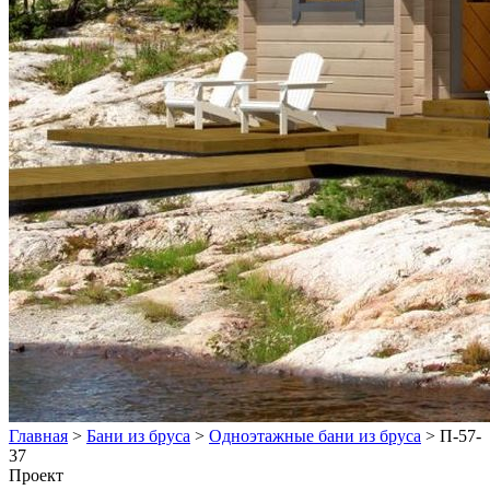
Главная
>
Бани из бруса
>
Одноэтажные бани из бруса
>
П-57-
37
Проект