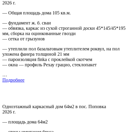
2026 г.
— Общая площадь дома 105 кв.м.
— фундамент ж. б. сваи
— обвязка, каркас из сухой строганной доски 45*145/45*195
мм, сборка на оцинкованные гвозди
— сетка от грызунов
— утеплили пол базальтовым утеплителем роквул, на пол
уложена фанера толщиной 21 мм
— пароизоляция finka с проклейкой скотчем
— окна — профиль Рехау грацио, стеклопакет
…
Подробнее
Одноэтажный каркасный дом 64м2 в пос. Поповка
2026 г.
— площадь дома 64м2
— стены имитация бруса