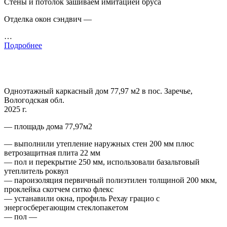
Стены и потолок зашиваем имитацией бруса
Отделка окон сэндвич —
…
Подробнее
Одноэтажный каркасный дом 77,97 м2 в пос. Заречье,
Вологодская обл.
2025 г.
— площадь дома 77,97м2
— выполнили утепление наружных стен 200 мм плюс
ветрозащитная плита 22 мм
— пол и перекрытие 250 мм, использовали базальтовый
утеплитель роквул
— пароизоляция первичный полиэтилен толщиной 200 мкм,
проклейка скотчем ситко флекс
— устанавили окна, профиль Рехау грацио с
энергосберегающим стеклопакетом
— пол —