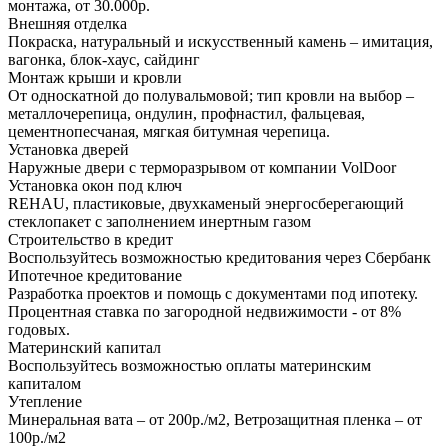
монтажа, от 30.000р.
Внешняя отделка
Покраска, натуральный и искусственный камень – имитация,
вагонка, блок-хаус, сайдинг
Монтаж крыши и кровли
От односкатной до полувальмовой; тип кровли на выбор –
металлочерепица, ондулин, профнастил, фальцевая,
цементнопесчаная, мягкая битумная черепица.
Установка дверей
Наружные двери с терморазрывом от компании VolDoor
Установка окон под ключ
REHAU, пластиковые, двухкаменый энергосберегающий
стеклопакет с заполнением инертным газом
Строительство в кредит
Воспользуйтесь возможностью кредитования через Сбербанк
Ипотечное кредитование
Разработка проектов и помощь с документами под ипотеку.
Процентная ставка по загородной недвижимости - от 8%
годовых.
Материнский капитал
Воспользуйтесь возможностью оплаты материнским
капиталом
Утепление
Минеральная вата – от 200р./м2, Ветрозащитная пленка – от
100р./м2