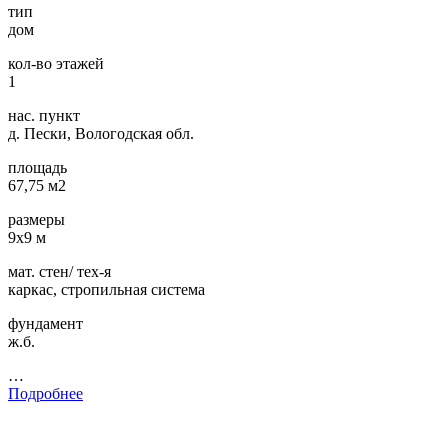
тип
дом
кол-во этажей
1
нас. пункт
д. Пески, Вологодская обл.
площадь
67,75 м2
размеры
9х9 м
мат. стен/ тех-я
каркас, стропильная система
фундамент
ж.б.
…
Подробнее