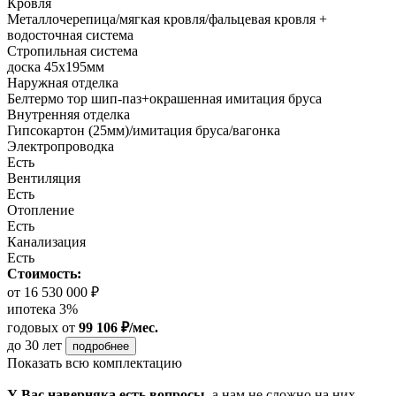
Кровля
Металлочерепица/мягкая кровля/фальцевая кровля +
водосточная система
Стропильная система
доска 45х195мм
Наружная отделка
Белтермо тор шип-паз+окрашенная имитация бруса
Внутренняя отделка
Гипсокартон (25мм)/имитация бруса/вагонка
Электропроводка
Есть
Вентиляция
Есть
Отопление
Есть
Канализация
Есть
Стоимость:
от 16 530 000 ₽
ипотека 3%
годовых
от
99 106 ₽/мес.
до 30 лет
подробнее
Показать всю комплектацию
У Вас наверняка есть вопросы,
а нам не сложно на них