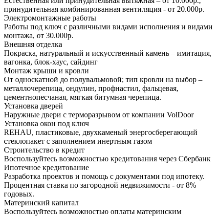
Естественная или принудительная вытяжная – от 10.000р.,
принудительная комбинированная вентиляция - от 20.000р.
Электромонтажные работы
Работы под ключ с различными видами исполнения и видами
монтажа, от 30.000р.
Внешняя отделка
Покраска, натуральный и искусственный камень – имитация,
вагонка, блок-хаус, сайдинг
Монтаж крыши и кровли
От односкатной до полувальмовой; тип кровли на выбор –
металлочерепица, ондулин, профнастил, фальцевая,
цементнопесчаная, мягкая битумная черепица.
Установка дверей
Наружные двери с терморазрывом от компании VolDoor
Установка окон под ключ
REHAU, пластиковые, двухкаменый энергосберегающий
стеклопакет с заполнением инертным газом
Строительство в кредит
Воспользуйтесь возможностью кредитования через Сбербанк
Ипотечное кредитование
Разработка проектов и помощь с документами под ипотеку.
Процентная ставка по загородной недвижимости - от 8%
годовых.
Материнский капитал
Воспользуйтесь возможностью оплаты материнским