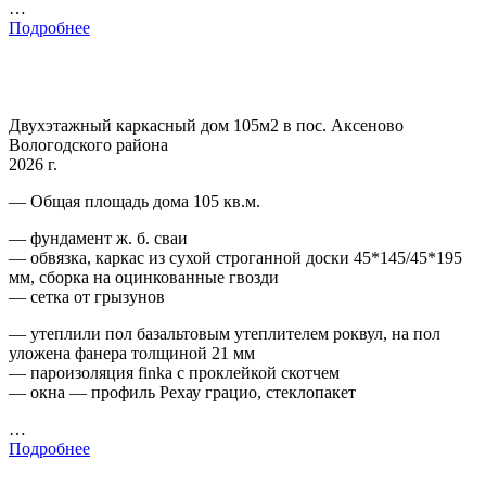
…
Подробнее
Двухэтажный каркасный дом 105м2 в пос. Аксеново
Вологодского района
2026 г.
— Общая площадь дома 105 кв.м.
— фундамент ж. б. сваи
— обвязка, каркас из сухой строганной доски 45*145/45*195
мм, сборка на оцинкованные гвозди
— сетка от грызунов
— утеплили пол базальтовым утеплителем роквул, на пол
уложена фанера толщиной 21 мм
— пароизоляция finka с проклейкой скотчем
— окна — профиль Рехау грацио, стеклопакет
…
Подробнее