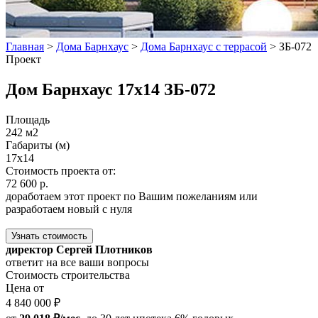
Главная
>
Дома Барнхаус
>
Дома Барнхаус с террасой
>
ЗБ-072
Проект
Дом Барнхаус 17x14 ЗБ-072
Площадь
242 м2
Габариты (м)
17x14
Стоимость проекта от:
72 600 р.
доработаем этот проект по Вашим пожеланиям или
разработаем новый с нуля
Узнать стоимость
директор Сергей Плотников
ответит на все ваши вопросы
Стоимость строительства
Цена от
4 840 000 ₽