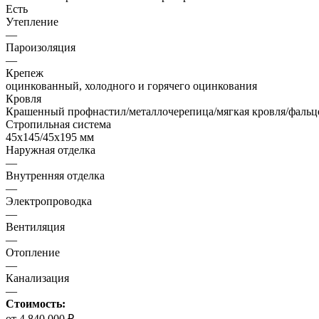
Есть
Утепление
—
Пароизоляция
—
Крепеж
оцинкованный, холодного и горячего оцинкования
Кровля
Крашенный профнастил/металлочерепица/мягкая кровля/фальц
Стропильная система
45х145/45х195 мм
Наружная отделка
—
Внутренняя отделка
—
Электропроводка
—
Вентиляция
—
Отопление
—
Канализация
—
Стоимость:
от 4 840 000 ₽