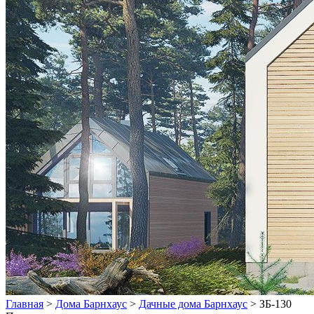
Главная
>
Дома Барнхаус
>
Дачные дома Барнхаус
>
ЗБ-130