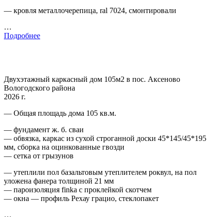
— кровля металлочерепица, ral 7024, смонтировали
…
Подробнее
Двухэтажный каркасный дом 105м2 в пос. Аксеново
Вологодского района
2026 г.
— Общая площадь дома 105 кв.м.
— фундамент ж. б. сваи
— обвязка, каркас из сухой строганной доски 45*145/45*195
мм, сборка на оцинкованные гвозди
— сетка от грызунов
— утеплили пол базальтовым утеплителем роквул, на пол
уложена фанера толщиной 21 мм
— пароизоляция finka с проклейкой скотчем
— окна — профиль Рехау грацио, стеклопакет
…