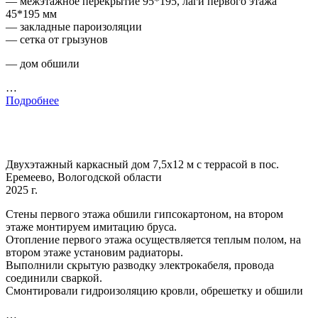
— межэтажное перекрытие 95*195, лаги первого этажа
45*195 мм
— закладные пароизоляции
— сетка от грызунов
— дом обшили
…
Подробнее
Двухэтажный каркасный дом 7,5х12 м с террасой в пос.
Еремеево, Вологодской области
2025 г.
Стены первого этажа обшили гипсокартоном, на втором
этаже монтируем имитацию бруса.
Отопление первого этажа осуществляется теплым полом, на
втором этаже установим радиаторы.
Выполнили скрытую разводку электрокабеля, провода
соединили сваркой.
Смонтировали гидроизоляцию кровли, обрешетку и обшили
…