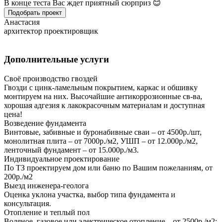
В конце теста Вас ждет приятный сюрприз 😊
Подобрать проект
Анастасия
архитектор проектировщик
Дополнительные услуги
Своё производство гвоздей
Гвозди с цинк-ламельным покрытием, каркас и обшивку
монтируем на них. Высочайшие антикоррозионные св-ва,
хорошая адгезия к лакокрасочным материалам и доступная
цена!
Возведение фундамента
Винтовые, забивные и буронабивные сваи – от 4500р./шт,
монолитная плита – от 7000р./м2, УШП – от 12.000р./м2,
ленточный фундамент – от 15.000р./м3.
Индивидуальное проектирование
По ТЗ проектируем дом или баню по Вашим пожеланиям, от
200р./м2
Выезд инженера-геолога
Оценка уклона участка, выбор типа фундамента и
консультация.
Отопление и теплый пол
Водяное, газовое или электрическое отопление – от 2500р./м2;