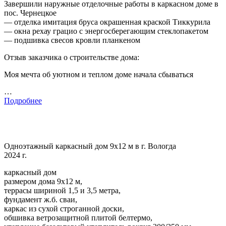
Завершили наружные отделочные работы в каркасном доме в
пос. Чернецкое
— отделка имитация бруса окрашенная краской Тиккурила
— окна рехау грацио с энергосберегающим стеклопакетом
— подшивка свесов кровли планкеном
Отзыв заказчика о строительстве дома:
Моя мечта об уютном и теплом доме начала сбываться
…
Подробнее
Одноэтажный каркасный дом 9х12 м в г. Вологда
2024 г.
каркасный дом
размером дома 9х12 м,
террасы шириной 1,5 и 3,5 метра,
фундамент ж.б. сваи,
каркас из сухой строганной доски,
обшивка ветрозащитной плитой белтермо,