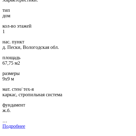
тип
дом
кол-во этажей
1
нас. пункт
д. Пески, Вологодская обл.
площадь
67,75 м2
размеры
9х9 м
мат. стен/ тех-я
каркас, стропильная система
фундамент
ж.б.
…
Подробнее