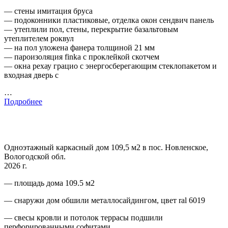
— стены имитация бруса
— подоконники пластиковые, отделка окон сендвич панель
— утеплили пол, стены, перекрытие базальтовым
утеплителем роквул
— на пол уложена фанера толщиной 21 мм
— пароизоляция finka с проклейкой скотчем
— окна рехау грацио с энергосберегающим стеклопакетом и
входная дверь с
…
Подробнее
Одноэтажный каркасный дом 109,5 м2 в пос. Новленское,
Вологодской обл.
2026 г.
— площадь дома 109.5 м2
— снаружи дом обшили металлосайдингом, цвет ral 6019
— свесы кровли и потолок террасы подшили
перфорированными софитами