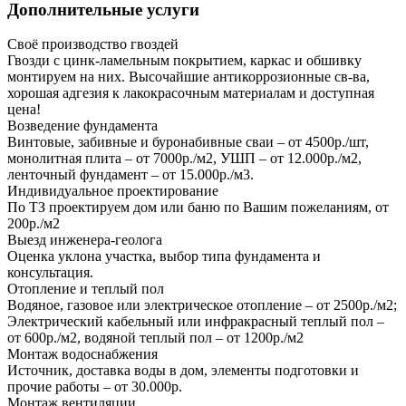
Дополнительные услуги
Своё производство гвоздей
Гвозди с цинк-ламельным покрытием, каркас и обшивку
монтируем на них. Высочайшие антикоррозионные св-ва,
хорошая адгезия к лакокрасочным материалам и доступная
цена!
Возведение фундамента
Винтовые, забивные и буронабивные сваи – от 4500р./шт,
монолитная плита – от 7000р./м2, УШП – от 12.000р./м2,
ленточный фундамент – от 15.000р./м3.
Индивидуальное проектирование
По ТЗ проектируем дом или баню по Вашим пожеланиям, от
200р./м2
Выезд инженера-геолога
Оценка уклона участка, выбор типа фундамента и
консультация.
Отопление и теплый пол
Водяное, газовое или электрическое отопление – от 2500р./м2;
Электрический кабельный или инфракрасный теплый пол –
от 600р./м2, водяной теплый пол – от 1200р./м2
Монтаж водоснабжения
Источник, доставка воды в дом, элементы подготовки и
прочие работы – от 30.000р.
Монтаж вентиляции