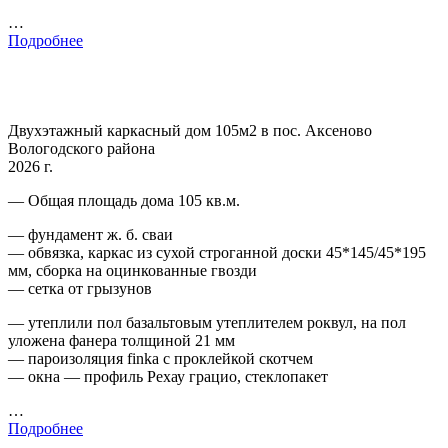
…
Подробнее
Двухэтажный каркасный дом 105м2 в пос. Аксеново
Вологодского района
2026 г.
— Общая площадь дома 105 кв.м.
— фундамент ж. б. сваи
— обвязка, каркас из сухой строганной доски 45*145/45*195
мм, сборка на оцинкованные гвозди
— сетка от грызунов
— утеплили пол базальтовым утеплителем роквул, на пол
уложена фанера толщиной 21 мм
— пароизоляция finka с проклейкой скотчем
— окна — профиль Рехау грацио, стеклопакет
…
Подробнее