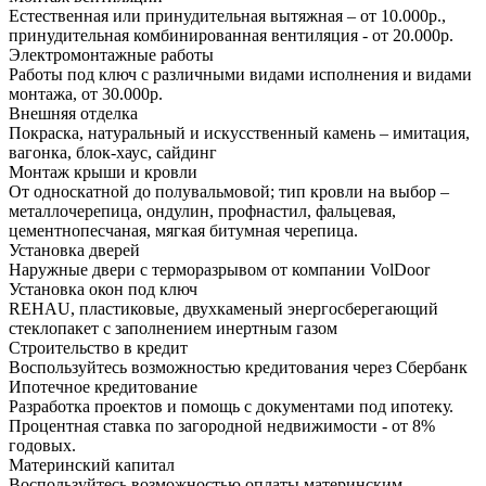
Естественная или принудительная вытяжная – от 10.000р.,
принудительная комбинированная вентиляция - от 20.000р.
Электромонтажные работы
Работы под ключ с различными видами исполнения и видами
монтажа, от 30.000р.
Внешняя отделка
Покраска, натуральный и искусственный камень – имитация,
вагонка, блок-хаус, сайдинг
Монтаж крыши и кровли
От односкатной до полувальмовой; тип кровли на выбор –
металлочерепица, ондулин, профнастил, фальцевая,
цементнопесчаная, мягкая битумная черепица.
Установка дверей
Наружные двери с терморазрывом от компании VolDoor
Установка окон под ключ
REHAU, пластиковые, двухкаменый энергосберегающий
стеклопакет с заполнением инертным газом
Строительство в кредит
Воспользуйтесь возможностью кредитования через Сбербанк
Ипотечное кредитование
Разработка проектов и помощь с документами под ипотеку.
Процентная ставка по загородной недвижимости - от 8%
годовых.
Материнский капитал
Воспользуйтесь возможностью оплаты материнским