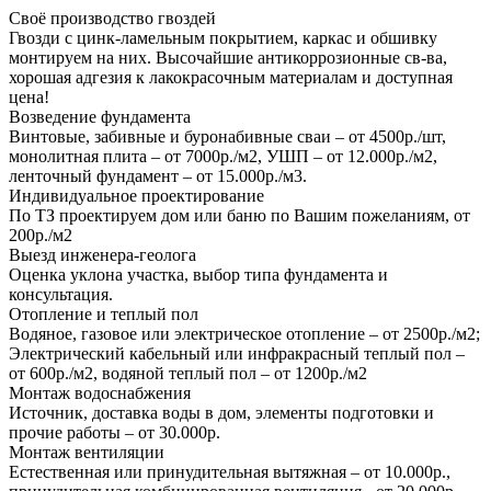
Своё производство гвоздей
Гвозди с цинк-ламельным покрытием, каркас и обшивку
монтируем на них. Высочайшие антикоррозионные св-ва,
хорошая адгезия к лакокрасочным материалам и доступная
цена!
Возведение фундамента
Винтовые, забивные и буронабивные сваи – от 4500р./шт,
монолитная плита – от 7000р./м2, УШП – от 12.000р./м2,
ленточный фундамент – от 15.000р./м3.
Индивидуальное проектирование
По ТЗ проектируем дом или баню по Вашим пожеланиям, от
200р./м2
Выезд инженера-геолога
Оценка уклона участка, выбор типа фундамента и
консультация.
Отопление и теплый пол
Водяное, газовое или электрическое отопление – от 2500р./м2;
Электрический кабельный или инфракрасный теплый пол –
от 600р./м2, водяной теплый пол – от 1200р./м2
Монтаж водоснабжения
Источник, доставка воды в дом, элементы подготовки и
прочие работы – от 30.000р.
Монтаж вентиляции
Естественная или принудительная вытяжная – от 10.000р.,