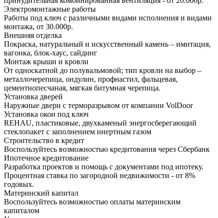
принудительная комбинированная вентиляция - от 20.000р.
Электромонтажные работы
Работы под ключ с различными видами исполнения и видами
монтажа, от 30.000р.
Внешняя отделка
Покраска, натуральный и искусственный камень – имитация,
вагонка, блок-хаус, сайдинг
Монтаж крыши и кровли
От односкатной до полувальмовой; тип кровли на выбор –
металлочерепица, ондулин, профнастил, фальцевая,
цементнопесчаная, мягкая битумная черепица.
Установка дверей
Наружные двери с терморазрывом от компании VolDoor
Установка окон под ключ
REHAU, пластиковые, двухкаменый энергосберегающий
стеклопакет с заполнением инертным газом
Строительство в кредит
Воспользуйтесь возможностью кредитования через Сбербанк
Ипотечное кредитование
Разработка проектов и помощь с документами под ипотеку.
Процентная ставка по загородной недвижимости - от 8%
годовых.
Материнский капитал
Воспользуйтесь возможностью оплаты материнским
капиталом