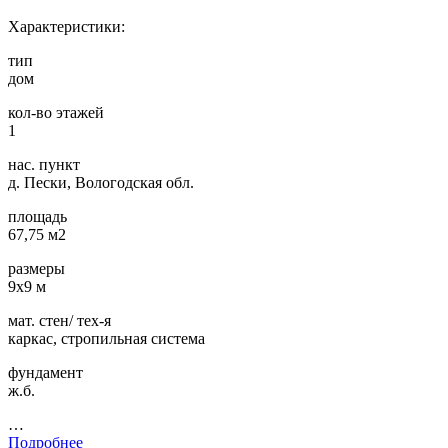
Характеристики:
тип
дом
кол-во этажей
1
нас. пункт
д. Пески, Вологодская обл.
площадь
67,75 м2
размеры
9х9 м
мат. стен/ тех-я
каркас, стропильная система
фундамент
ж.б.
…
Подробнее