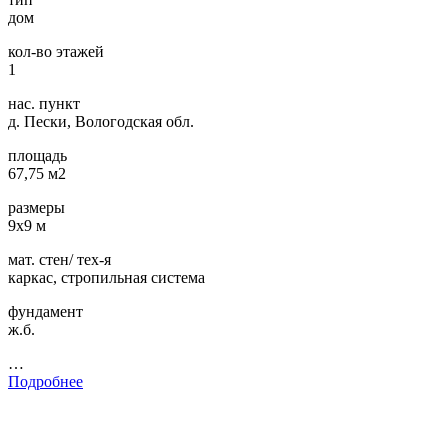
дом
кол-во этажей
1
нас. пункт
д. Пески, Вологодская обл.
площадь
67,75 м2
размеры
9х9 м
мат. стен/ тех-я
каркас, стропильная система
фундамент
ж.б.
…
Подробнее