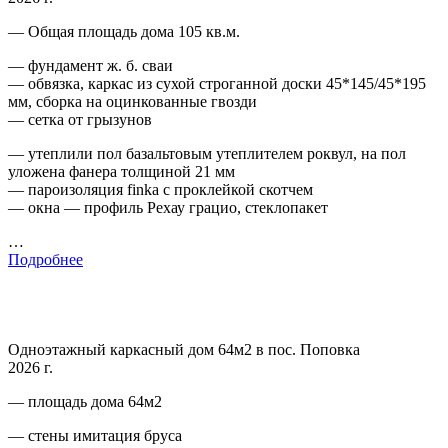
— Общая площадь дома 105 кв.м.
— фундамент ж. б. сваи
— обвязка, каркас из сухой строганной доски 45*145/45*195
мм, сборка на оцинкованные гвозди
— сетка от грызунов
— утеплили пол базальтовым утеплителем роквул, на пол
уложена фанера толщиной 21 мм
— пароизоляция finka с проклейкой скотчем
— окна — профиль Рехау грацио, стеклопакет
…
Подробнее
Одноэтажный каркасный дом 64м2 в пос. Поповка
2026 г.
— площадь дома 64м2
— стены имитация бруса