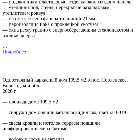
— подоконники пластиковые, отделка окон сендвич панель
— утеплили пол, стены, перекрытие базальтовым
утеплителем роквул
— на пол уложена фанера толщиной 21 мм
— пароизоляция finka с проклейкой скотчем
— окна рехау грацио с энергосберегающим стеклопакетом и
входная дверь с
…
Подробнее
Одноэтажный каркасный дом 109,5 м2 в пос. Новленское,
Вологодской обл.
2026 г.
— площадь дома 109.5 м2
— снаружи дом обшили металлосайдингом, цвет ral 6019
— свесы кровли и потолок террасы подшили
перфорированными софитами
— лобовые доски из металла