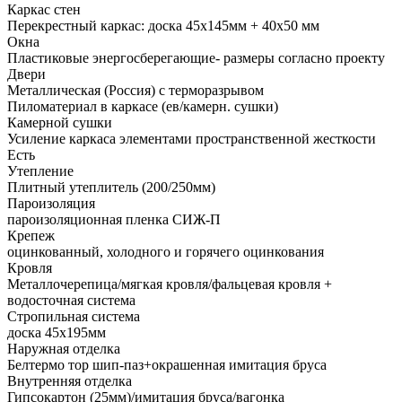
Каркас стен
Перекрестный каркас: доска 45х145мм + 40х50 мм
Окна
Пластиковые энергосберегающие- размеры согласно проекту
Двери
Металлическая (Россия) с терморазрывом
Пиломатериал в каркасе (ев/камерн. сушки)
Камерной сушки
Усиление каркаса элементами пространственной жесткости
Есть
Утепление
Плитный утеплитель (200/250мм)
Пароизоляция
пароизоляционная пленка СИЖ-П
Крепеж
оцинкованный, холодного и горячего оцинкования
Кровля
Металлочерепица/мягкая кровля/фальцевая кровля +
водосточная система
Стропильная система
доска 45х195мм
Наружная отделка
Белтермо тор шип-паз+окрашенная имитация бруса
Внутренняя отделка
Гипсокартон (25мм)/имитация бруса/вагонка