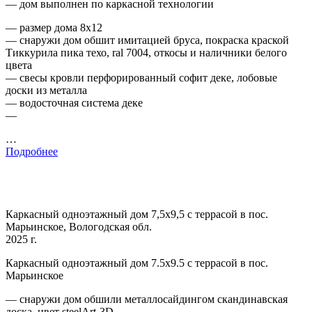
— дом выполнен по каркасной технологии
— размер дома 8х12
— снаружи дом обшит имитацией бруса, покраска краской
Тиккурила пика техо, ral 7004, откосы и наличники белого
цвета
— свесы кровли перфорированный софит деке, лобовые
доски из металла
— водосточная система деке
—
…
Подробнее
Каркасный одноэтажный дом 7,5х9,5 с террасой в пос.
Марьинское, Вологодская обл.
2025 г.
Каркасный одноэтажный дом 7.5х9.5 с террасой в пос.
Марьинское
— снаружи дом обшили металлосайдингом скандинавская
доска, цвет steelArt-3D