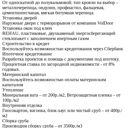
От односкатной до полувальмовой; тип кровли на выбор –
металлочерепица, ондулин, профнастил, фальцевая,
цементнопесчаная, мягкая битумная черепица.
Установка дверей
Наружные двери с терморазрывом от компании VolDoor
Установка окон под ключ
REHAU, пластиковые, двухкаменый энергосберегающий
стеклопакет с заполнением инертным газом
Строительство в кредит
Воспользуйтесь возможностью кредитования через Сбербанк
Ипотечное кредитование
Разработка проектов и помощь с документами под ипотеку.
Процентная ставка по загородной недвижимости - от 8%
годовых.
Материнский капитал
Воспользуйтесь возможностью оплаты материнским
капиталом
Утепление
Минеральная вата – от 200р./м2, Ветрозащитная пленка – от
100р./м2
Внутренняя отделка
Гипсокартон, вагонка, блок-хаус или чистый сруб – от 400р./
м2
Сборка сруба
Производим сборку сруба – от 3500р./м3