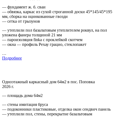
— фундамент ж. б. сваи
— обвязка, каркас из сухой строганной доски 45*145/45*195
мм, сборка на оцинкованные гвозди
— сетка от грызунов
— утеплили пол базальтовым утеплителем роквул, на пол
уложена фанера толщиной 21 мм
— пароизоляция finka с проклейкой скотчем
— окна — профиль Рехау грацио, стеклопакет
…
Подробнее
Одноэтажный каркасный дом 64м2 в пос. Поповка
2026 г.
— площадь дома 64м2
— стены имитация бруса
— подоконники пластиковые, отделка окон сендвич панель
— утеплили пол, стены, перекрытие базальтовым