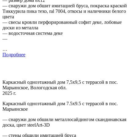
— размер дома 8х12
— снаружи дом обшит имитацией бруса, покраска краской
Тиккурила пика техо, ral 7004, откосы и наличники белого
цвета
— свесы кровли перфорированный софит деке, лобовые
доски из металла
— водосточная система деке
—
…
Подробнее
Каркасный одноэтажный дом 7,5х9,5 с террасой в пос.
Марьинское, Вологодская обл.
2025 г.
Каркасный одноэтажный дом 7.5х9.5 с террасой в пос.
Марьинское
— снаружи дом обшили металлосайдингом скандинавская
доска, цвет steelArt-3D
— стены обшили имитацией бруса