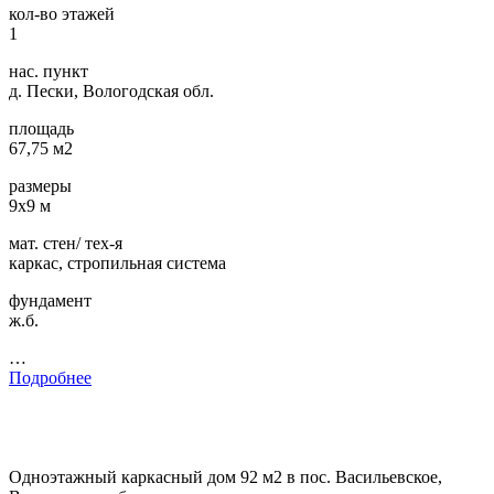
кол-во этажей
1
нас. пункт
д. Пески, Вологодская обл.
площадь
67,75 м2
размеры
9х9 м
мат. стен/ тех-я
каркас, стропильная система
фундамент
ж.б.
…
Подробнее
Одноэтажный каркасный дом 92 м2 в пос. Васильевское,