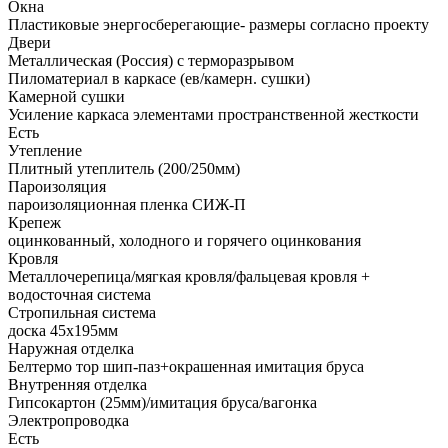
Окна
Пластиковые энергосберегающие- размеры согласно проекту
Двери
Металлическая (Россия) с терморазрывом
Пиломатериал в каркасе (ев/камерн. сушки)
Камерной сушки
Усиление каркаса элементами пространственной жесткости
Есть
Утепление
Плитный утеплитель (200/250мм)
Пароизоляция
пароизоляционная пленка СИЖ-П
Крепеж
оцинкованный, холодного и горячего оцинкования
Кровля
Металлочерепица/мягкая кровля/фальцевая кровля +
водосточная система
Стропильная система
доска 45х195мм
Наружная отделка
Белтермо тор шип-паз+окрашенная имитация бруса
Внутренняя отделка
Гипсокартон (25мм)/имитация бруса/вагонка
Электропроводка
Есть