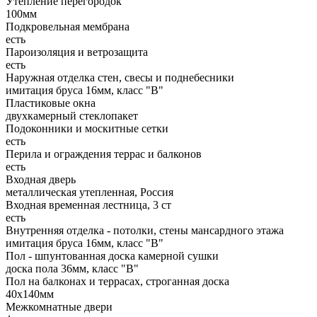
Утепление перегородок
100мм
Подкровельная мембрана
есть
Пароизоляция и ветрозащита
есть
Наружная отделка стен, свесы и поднебесники
имитация бруса 16мм, класс "В"
Пластиковые окна
двухкамерный стеклопакет
Подоконники и москитные сетки
есть
Перила и ограждения террас и балконов
есть
Входная дверь
металлическая утепленная, Россия
Входная временная лестница, 3 ст
есть
Внутренняя отделка - потолки, стены мансардного этажа
имитация бруса 16мм, класс "В"
Пол - шпунтованная доска камерной сушки
доска пола 36мм, класс "B"
Пол на балконах и террасах, строганная доска
40x140мм
Межкомнатные двери