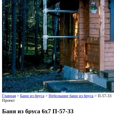
Главная
>
Бани из бруса
>
Небольшие бани из бруса
>
П-57-33
Проект
Баня из бруса 6х7 П-57-33