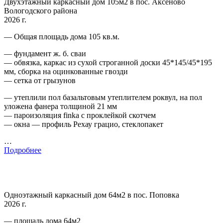
Двухэтажный каркасный дом 105м2 в пос. Аксеново
Вологодского района
2026 г.
— Общая площадь дома 105 кв.м.
— фундамент ж. б. сваи
— обвязка, каркас из сухой строганной доски 45*145/45*195
мм, сборка на оцинкованные гвозди
— сетка от грызунов
— утеплили пол базальтовым утеплителем роквул, на пол
уложена фанера толщиной 21 мм
— пароизоляция finka с проклейкой скотчем
— окна — профиль Рехау грацио, стеклопакет
…
Подробнее
Одноэтажный каркасный дом 64м2 в пос. Поповка
2026 г.
— площадь дома 64м2