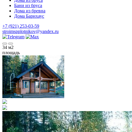
Дома из бруса
Бани из бруса
Дома из бревна
Дома Барнхаус
+7 (921) 253-03-59
stroimspplotnikov@yandex.ru
34
м2
площадь