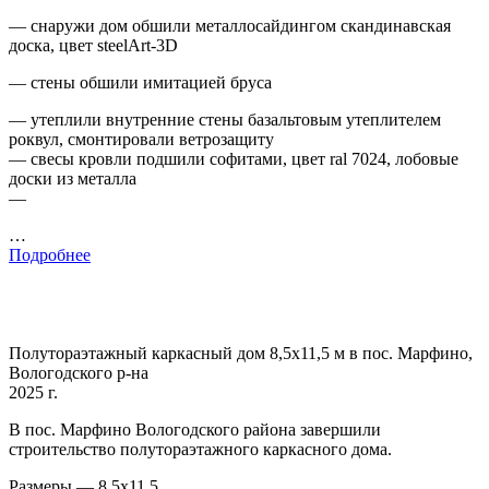
— снаружи дом обшили металлосайдингом скандинавская
доска, цвет steelArt-3D
— стены обшили имитацией бруса
— утеплили внутренние стены базальтовым утеплителем
роквул, смонтировали ветрозащиту
— свесы кровли подшили софитами, цвет ral 7024, лобовые
доски из металла
—
…
Подробнее
Полутораэтажный каркасный дом 8,5х11,5 м в пос. Марфино,
Вологодского р-на
2025 г.
В пос. Марфино Вологодского района завершили
строительство полутораэтажного каркасного дома.
Размеры — 8,5х11,5.