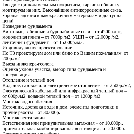
Гвозди с цинк-ламельным покрытием, каркас и обшивку
монтируем на них. Высочайшие антикоррозионные св-ва,
хорошая адгезия к лакокрасочным материалам и доступная
цена!
Возведение фундамента
Винтовые, забивные и буронабивные сваи – от 4500р./шт,
монолитная плита – от 7000р./м2, УШП – от 12.000р./м2,
ленточный фундамент – от 15.000р./м3.
Индивидуальное проектирование
По ТЗ проектируем дом или баню по Вашим пожеланиям, от
200р./м2
Выезд инженера-геолога
Оценка уклона участка, выбор типа фундамента и
консультация.
Отопление и теплый пол
Водяное, газовое или электрическое отопление – от 2500р./м2;
Электрический кабельный или инфракрасный теплый пол –
от 600р./м2, водяной теплый пол – от 1200р./м2
Монтаж водоснабжения
Источник, доставка воды в дом, элементы подготовки и
прочие работы – от 30.000р.
Монтаж вентиляции
Естественная или принудительная вытяжная – от 10.000р.,
принудительная комбинированная вентиляция - от 20.000р.
Электромонтажные работы