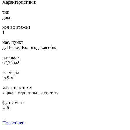
Характеристики:
тип
дом
кол-во этажей
1
нас. пункт
д. Пески, Вологодская обл.
площадь
67,75 м2
размеры
9х9 м
мат. стен/ тех-я
каркас, стропильная система
фундамент
ж.б.
…
Подробнее