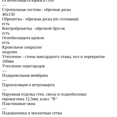
Огнебиозащита каркаса стен
—
Стропильная система - обрезная доска
40х150
Обрешетка - обрезная доска (не сплошная)
есть
Контробрешетка - обрезной брусок
есть
Огнебиозащита кровли
есть
Кровельное покрытие
ондулин
Утепление - стены мансардного этажа, пол и перекрытие
100мм
Утепление перегородок
—
Подкровельная мембрана
—
Пароизоляция и ветрозащита
—
Наружная отделка стен, свесы и поднебесники
евровагонка 12,5мм, класс "В"
Пластиковые окна
—
Подоконники и москитные сетки